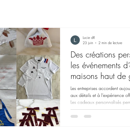
Lucie dR
23 juin
2 min de lecture
Des créations per
les événements d’e
maisons haut de
Les entreprises accordent aujour
aux détails et à l’expérience of
Les cadeaux personnalisés perm
plus mémorables, élégantes et 
chaque marque. À Neuilly-sur-
accompagne des maisons, hôtel