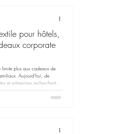
s pensés pour les événements
tés et les attentions destinées
extile pour hôtels,
deaux corporate
se limite plus aux cadeaux de
amiliaux. Aujourd’hui, de
es et entreprises recherchent
nalisées capables d’offrir une
 mémorable à leurs clients et
Sénevé Paris accompagne des
 dans la création de cadeaux
nsés pour les familles, les