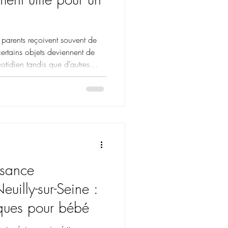
 parents reçoivent souvent de
ertains objets deviennent de
otidien tandis que d’autres
n cadeau personnalisé pour une
ttention plus intime, mais aussi
ellement garder et utiliser au fil
au que l’enfant conservera
s appréciés sont souven
sance
uilly-sur-Seine :
iques pour bébé