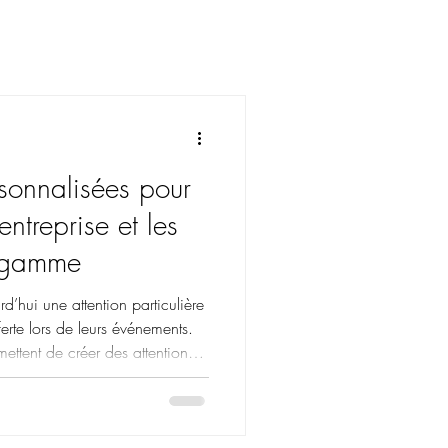
sonnalisées pour
ntreprise et les
 gamme
d’hui une attention particulière
ferte lors de leurs événements.
ettent de créer des attentions
cohérentes avec l’univers de
Seine, Sénevé Paris
s et entreprises dans la