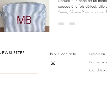
Accueillir un bébé est un mome
cadeau à la fois délicat, utile 
Seine, Sénevé Paris propose 
personnalisés pensés pour acc
souvenirs d’un enfant avec dou
dans la personnalisation texti
imagine des créations raffinées
les familles : doudous personn
accessoires de naissan
NEWSLETTER
Nous contacter
Livraison 
Politique
Conditions