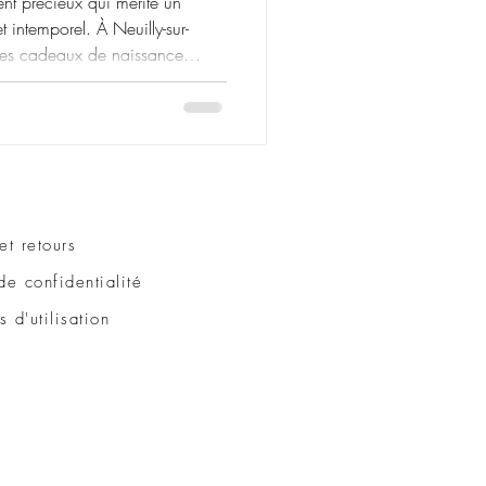
nt précieux qui mérite un
et intemporel. À Neuilly-sur-
des cadeaux de naissance
ompagner les premiers
ceur et élégance. Spécialisée
le haut de gamme, la marque
 pour les bébés, les enfants et
alisés, plaids pour bébé,
et retours
 de confidentialité
 d'utilisation