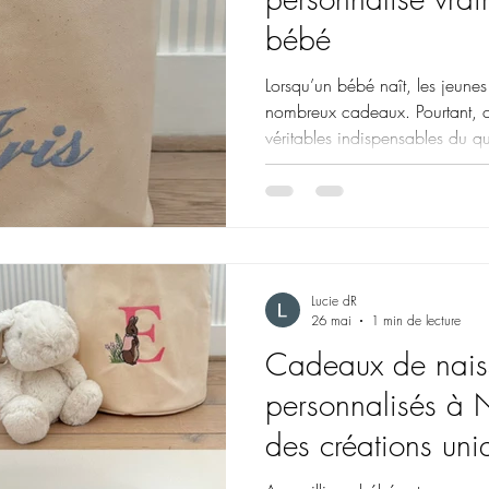
bébé
Lorsqu’un bébé naît, les jeunes
nombreux cadeaux. Pourtant, c
véritables indispensables du qu
restent peu utilisés. Choisir u
naissance permet d’offrir une a
un objet que la famille pourra ré
des années. Miser sur un cade
longtemps Les cadeaux les plu
Lucie dR
26 mai
1 min de lecture
Cadeaux de nais
personnalisés à Ne
des créations un