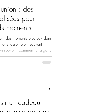
union : des
alisées pour
nds moments
ont des moments précieux dans
ations rassemblent souvent
d’un souvenir commun, chargé
ur accompagner ces
illes recherchent aujourd’hui
ui permettent de marquer cette
intemporelle. À Neuilly-sur-
s articles personnalisés pour
isir un cadeau
ment utile pour un