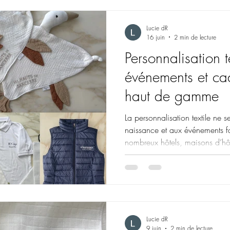
création d’objets personnalisé
professionnels, les cadeaux invi
aux c
Lucie dR
16 juin
2 min de lecture
Personnalisation t
événements et ca
haut de gamme
La personnalisation textile ne 
naissance et aux événements f
nombreux hôtels, maisons d’hôt
également des créations person
expérience plus attentionnée et
invités. À Neuilly-sur-Seine, 
établissements et des marques
personnalisés haut de gamme pe
enfants
Lucie dR
9 juin
2 min de lecture