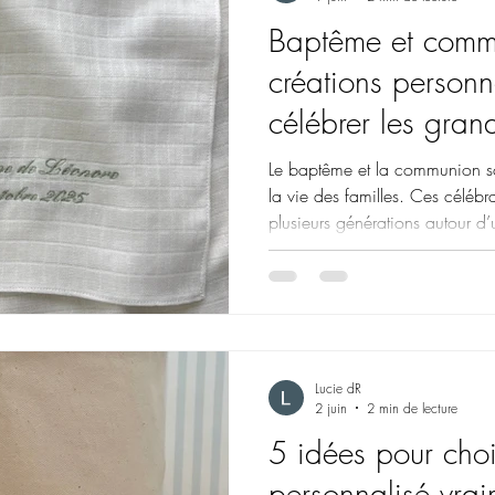
Baptême et comm
créations personn
célébrer les gra
Le baptême et la communion s
la vie des familles. Ces célébr
plusieurs générations autour 
d’émotion et de symboles. Po
événements, de nombreuses fam
des créations personnalisées q
journée de manière délicate et 
Seine, Sénevé Paris imagine de
les baptêmes, commun
Lucie dR
2 juin
2 min de lecture
5 idées pour cho
personnalisé vrai