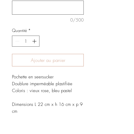
0/500
Quantité
*
Ajouter au panier
Pochette en seersucker
Doublure imperméable plastifiée
Coloris : vieux rose, bleu pastel
Dimensions L 22 cm x h 16 cm x p 9
cm
Conseils et entretien